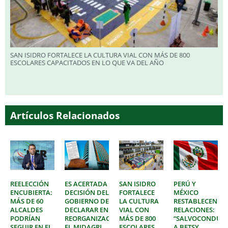
SAN ISIDRO FORTALECE LA CULTURA VIAL CON MÁS DE 800
ESCOLARES CAPACITADOS EN LO QUE VA DEL AÑO
Artículos Relacionados
REELECCIÓN
ES ACERTADA
SAN ISIDRO
PERÚ Y
ENCUBIERTA:
DECISIÓN DEL
FORTALECE
MÉXICO
MÁS DE 60
GOBIERNO DE
LA CULTURA
RESTABLECEN
ALCALDES
DECLARAR EN
VIAL CON
RELACIONES:
PODRÍAN
REORGANIZACIÓN
MÁS DE 800
“SALVOCONDUC
SEGUIR EN EL
EL MIDAGRI
ESCOLARES
A BETSY