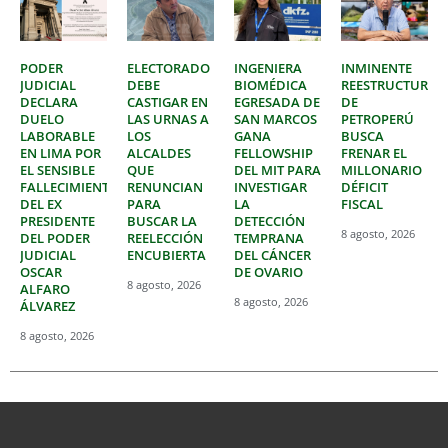
PODER
ELECTORADO
INGENIERA
INMINENTE
JUDICIAL
DEBE
BIOMÉDICA
REESTRUCTURAC
DECLARA
CASTIGAR EN
EGRESADA DE
DE
DUELO
LAS URNAS A
SAN MARCOS
PETROPERÚ
LABORABLE
LOS
GANA
BUSCA
EN LIMA POR
ALCALDES
FELLOWSHIP
FRENAR EL
EL SENSIBLE
QUE
DEL MIT PARA
MILLONARIO
FALLECIMIENTO
RENUNCIAN
INVESTIGAR
DÉFICIT
DEL EX
PARA
LA
FISCAL
PRESIDENTE
BUSCAR LA
DETECCIÓN
8 agosto, 2026
DEL PODER
REELECCIÓN
TEMPRANA
JUDICIAL
ENCUBIERTA
DEL CÁNCER
OSCAR
DE OVARIO
8 agosto, 2026
ALFARO
8 agosto, 2026
ÁLVAREZ
8 agosto, 2026