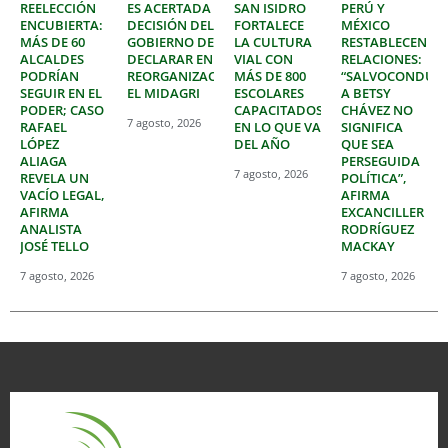
REELECCIÓN
ES ACERTADA
SAN ISIDRO
PERÚ Y
ENCUBIERTA:
DECISIÓN DEL
FORTALECE
MÉXICO
MÁS DE 60
GOBIERNO DE
LA CULTURA
RESTABLECEN
ALCALDES
DECLARAR EN
VIAL CON
RELACIONES:
PODRÍAN
REORGANIZACIÓN
MÁS DE 800
“SALVOCONDUC
SEGUIR EN EL
EL MIDAGRI
ESCOLARES
A BETSY
PODER; CASO
CAPACITADOS
CHÁVEZ NO
7 agosto, 2026
RAFAEL
EN LO QUE VA
SIGNIFICA
LÓPEZ
DEL AÑO
QUE SEA
ALIAGA
PERSEGUIDA
7 agosto, 2026
REVELA UN
POLÍTICA”,
VACÍO LEGAL,
AFIRMA
AFIRMA
EXCANCILLER
ANALISTA
RODRÍGUEZ
JOSÉ TELLO
MACKAY
7 agosto, 2026
7 agosto, 2026