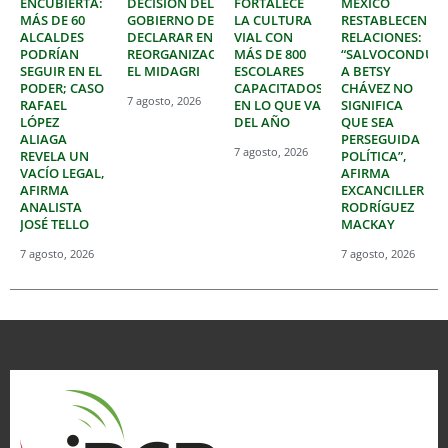
ENCUBIERTA:
DECISIÓN DEL
FORTALECE
MÉXICO
MÁS DE 60
GOBIERNO DE
LA CULTURA
RESTABLECEN
ALCALDES
DECLARAR EN
VIAL CON
RELACIONES:
PODRÍAN
REORGANIZACIÓN
MÁS DE 800
“SALVOCONDUC
SEGUIR EN EL
EL MIDAGRI
ESCOLARES
A BETSY
PODER; CASO
CAPACITADOS
CHÁVEZ NO
7 agosto, 2026
RAFAEL
EN LO QUE VA
SIGNIFICA
LÓPEZ
DEL AÑO
QUE SEA
ALIAGA
PERSEGUIDA
7 agosto, 2026
REVELA UN
POLÍTICA”,
VACÍO LEGAL,
AFIRMA
AFIRMA
EXCANCILLER
ANALISTA
RODRÍGUEZ
JOSÉ TELLO
MACKAY
7 agosto, 2026
7 agosto, 2026