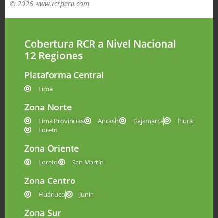
© 2026 www.rcrperu.com
Cobertura RCR a Nivel Nacional
12 Regiones
Plataforma Central
Lima
Zona Norte
Lima Provincias
Ancash
Cajamarca
Piura
Loreto
Zona Oriente
Loreto
San Martín
Zona Centro
Huánuco
Junín
Zona Sur