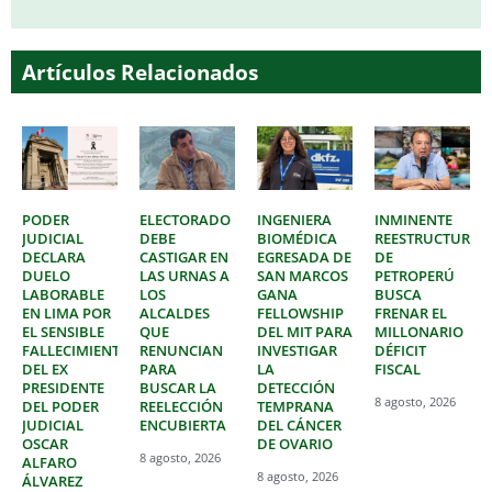
Artículos Relacionados
PODER
ELECTORADO
INGENIERA
INMINENTE
JUDICIAL
DEBE
BIOMÉDICA
REESTRUCTURAC
DECLARA
CASTIGAR EN
EGRESADA DE
DE
DUELO
LAS URNAS A
SAN MARCOS
PETROPERÚ
LABORABLE
LOS
GANA
BUSCA
EN LIMA POR
ALCALDES
FELLOWSHIP
FRENAR EL
EL SENSIBLE
QUE
DEL MIT PARA
MILLONARIO
FALLECIMIENTO
RENUNCIAN
INVESTIGAR
DÉFICIT
DEL EX
PARA
LA
FISCAL
PRESIDENTE
BUSCAR LA
DETECCIÓN
8 agosto, 2026
DEL PODER
REELECCIÓN
TEMPRANA
JUDICIAL
ENCUBIERTA
DEL CÁNCER
OSCAR
DE OVARIO
8 agosto, 2026
ALFARO
8 agosto, 2026
ÁLVAREZ