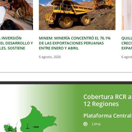
 INVERSIÓN
MINEM: MINERÍA CONCENTRÓ EL 76.1%
QUIL
 EL DESARROLLO Y
DE LAS EXPORTACIONES PERUANAS
CREC
LES, SOSTIENE
ENTRE ENERO Y ABRIL
EXPAN
6 agosto, 2026
6 agos
Cobertura RCR a
12 Regiones
Plataforma Central
Lima