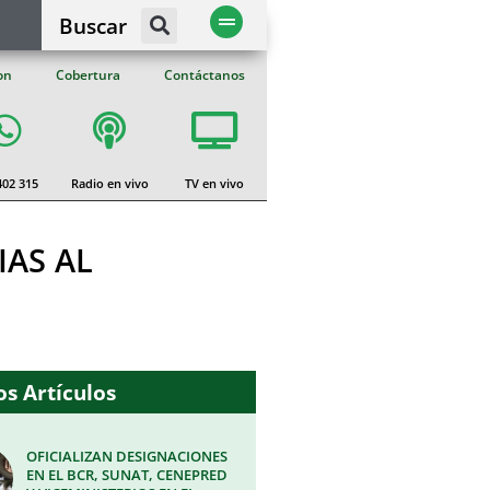
Buscar
on
Cobertura
Contáctanos
402 315
Radio en vivo
TV en vivo
IAS AL
s Artículos
OFICIALIZAN DESIGNACIONES
EN EL BCR, SUNAT, CENEPRED