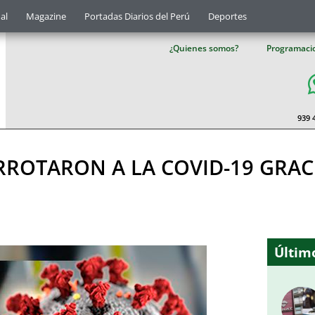
al
Magazine
Portadas Diarios del Perú
Deportes
¿Quienes somos?
Programaci
939 
RROTARON A LA COVID-19 GRAC
Último