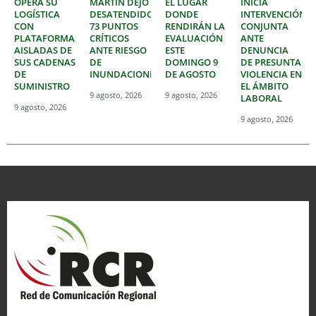
OPERA SU
MARTÍN DEJÓ
EL LUGAR
INICIA
LOGÍSTICA
DESATENDIDOS
DONDE
INTERVENCIÓN
CON
73 PUNTOS
RENDIRÁN LA
CONJUNTA
PLATAFORMAS
CRÍTICOS
EVALUACIÓN
ANTE
AISLADAS DE
ANTE RIESGO
ESTE
DENUNCIA
SUS CADENAS
DE
DOMINGO 9
DE PRESUNTA
DE
INUNDACIONES
DE AGOSTO
VIOLENCIA EN
SUMINISTRO
EL ÁMBITO
9 agosto, 2026
9 agosto, 2026
LABORAL
9 agosto, 2026
9 agosto, 2026