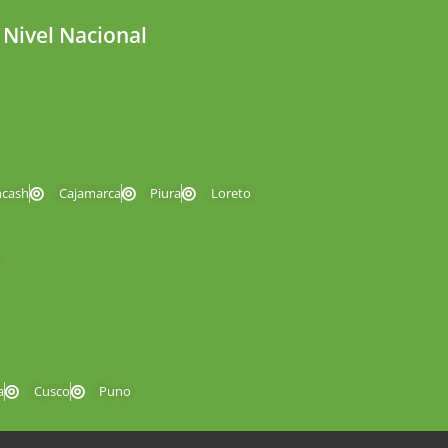
 Nivel Nacional
ncash
Cajamarca
Piura
Loreto
a
Cusco
Puno