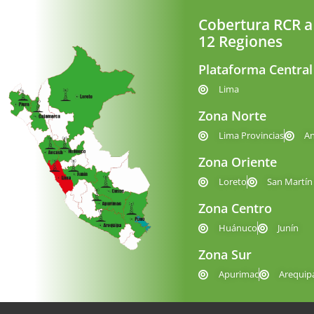
Cobertura RCR a
12 Regiones
Plataforma Central
Lima
Zona Norte
Lima Provincias
A
Zona Oriente
Loreto
San Martín
Zona Centro
Huánuco
Junín
Zona Sur
Apurimac
Arequip