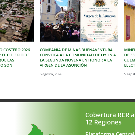
O COSTERO 2026
COMPAÑÍA DE MINAS BUENAVENTURA
MINE
: EL COLEGIO DE
CONVOCA A LA COMUNIDAD DE OYÓN A
DE 3
QUE LAS
LA SEGUNDA NOVENA EN HONOR A LA
CULM
NO SON
VIRGEN DE LA ASUNCIÓN
ELEC
5 agosto, 2026
5 agos
Cobertura RCR a
12 Regiones
Plataforma Central