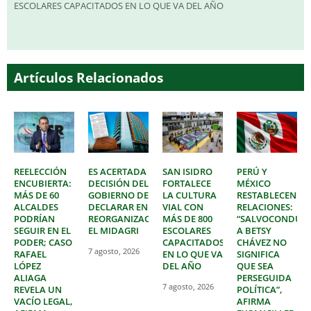
ESCOLARES CAPACITADOS EN LO QUE VA DEL AÑO
Artículos Relacionados
REELECCIÓN
ES ACERTADA
SAN ISIDRO
PERÚ Y
ENCUBIERTA:
DECISIÓN DEL
FORTALECE
MÉXICO
MÁS DE 60
GOBIERNO DE
LA CULTURA
RESTABLECEN
ALCALDES
DECLARAR EN
VIAL CON
RELACIONES:
PODRÍAN
REORGANIZACIÓN
MÁS DE 800
“SALVOCONDUC
SEGUIR EN EL
EL MIDAGRI
ESCOLARES
A BETSY
PODER; CASO
CAPACITADOS
CHÁVEZ NO
7 agosto, 2026
RAFAEL
EN LO QUE VA
SIGNIFICA
LÓPEZ
DEL AÑO
QUE SEA
ALIAGA
PERSEGUIDA
7 agosto, 2026
REVELA UN
POLÍTICA”,
VACÍO LEGAL,
AFIRMA