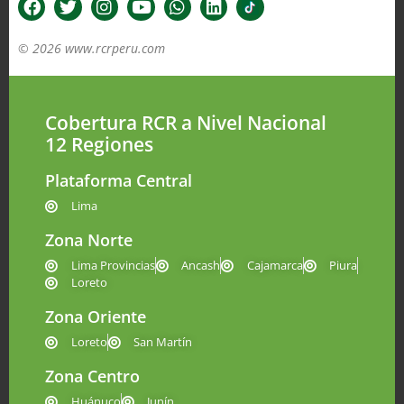
© 2026 www.rcrperu.com
Cobertura RCR a Nivel Nacional
12 Regiones
Plataforma Central
Lima
Zona Norte
Lima Provincias
Ancash
Cajamarca
Piura
Loreto
Zona Oriente
Loreto
San Martín
Zona Centro
Huánuco
Junín