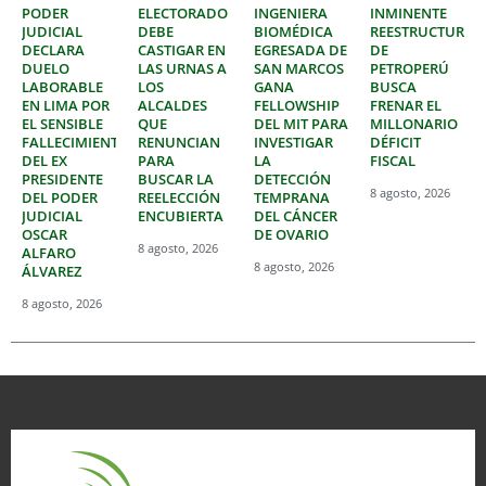
PODER
ELECTORADO
INGENIERA
INMINENTE
JUDICIAL
DEBE
BIOMÉDICA
REESTRUCTURAC
DECLARA
CASTIGAR EN
EGRESADA DE
DE
DUELO
LAS URNAS A
SAN MARCOS
PETROPERÚ
LABORABLE
LOS
GANA
BUSCA
EN LIMA POR
ALCALDES
FELLOWSHIP
FRENAR EL
EL SENSIBLE
QUE
DEL MIT PARA
MILLONARIO
FALLECIMIENTO
RENUNCIAN
INVESTIGAR
DÉFICIT
DEL EX
PARA
LA
FISCAL
PRESIDENTE
BUSCAR LA
DETECCIÓN
8 agosto, 2026
DEL PODER
REELECCIÓN
TEMPRANA
JUDICIAL
ENCUBIERTA
DEL CÁNCER
OSCAR
DE OVARIO
8 agosto, 2026
ALFARO
8 agosto, 2026
ÁLVAREZ
8 agosto, 2026