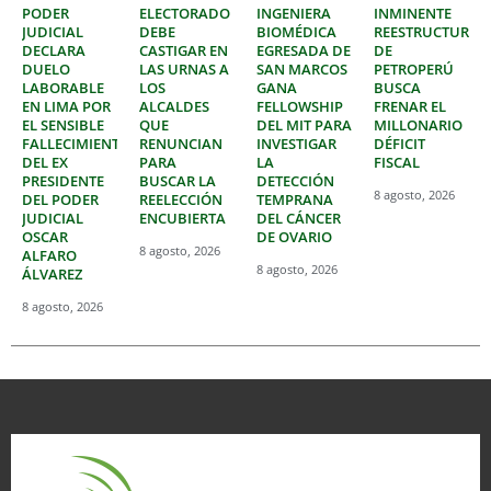
PODER
ELECTORADO
INGENIERA
INMINENTE
JUDICIAL
DEBE
BIOMÉDICA
REESTRUCTURAC
DECLARA
CASTIGAR EN
EGRESADA DE
DE
DUELO
LAS URNAS A
SAN MARCOS
PETROPERÚ
LABORABLE
LOS
GANA
BUSCA
EN LIMA POR
ALCALDES
FELLOWSHIP
FRENAR EL
EL SENSIBLE
QUE
DEL MIT PARA
MILLONARIO
FALLECIMIENTO
RENUNCIAN
INVESTIGAR
DÉFICIT
DEL EX
PARA
LA
FISCAL
PRESIDENTE
BUSCAR LA
DETECCIÓN
8 agosto, 2026
DEL PODER
REELECCIÓN
TEMPRANA
JUDICIAL
ENCUBIERTA
DEL CÁNCER
OSCAR
DE OVARIO
8 agosto, 2026
ALFARO
8 agosto, 2026
ÁLVAREZ
8 agosto, 2026