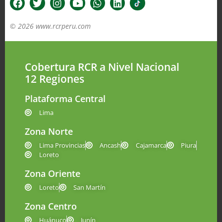
© 2026 www.rcrperu.com
Cobertura RCR a Nivel Nacional
12 Regiones
Plataforma Central
Lima
Zona Norte
Lima Provincias
Ancash
Cajamarca
Piura
Loreto
Zona Oriente
Loreto
San Martín
Zona Centro
Huánuco
Junín