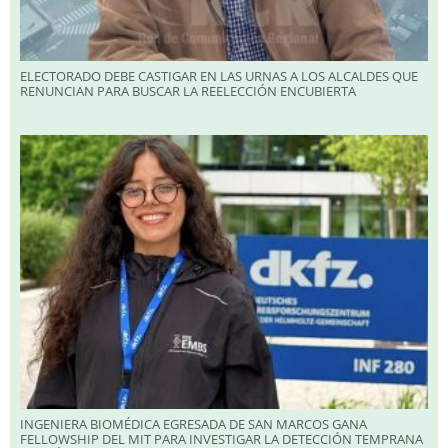
ELECTORADO DEBE CASTIGAR EN LAS URNAS A LOS ALCALDES QUE
RENUNCIAN PARA BUSCAR LA REELECCIÓN ENCUBIERTA
INGENIERA BIOMÉDICA EGRESADA DE SAN MARCOS GANA
FELLOWSHIP DEL MIT PARA INVESTIGAR LA DETECCIÓN TEMPRANA