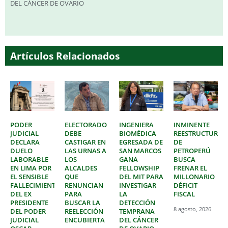
DEL CÁNCER DE OVARIO
Artículos Relacionados
PODER
ELECTORADO
INGENIERA
INMINENTE
JUDICIAL
DEBE
BIOMÉDICA
REESTRUCTURAC
DECLARA
CASTIGAR EN
EGRESADA DE
DE
DUELO
LAS URNAS A
SAN MARCOS
PETROPERÚ
LABORABLE
LOS
GANA
BUSCA
EN LIMA POR
ALCALDES
FELLOWSHIP
FRENAR EL
EL SENSIBLE
QUE
DEL MIT PARA
MILLONARIO
FALLECIMIENTO
RENUNCIAN
INVESTIGAR
DÉFICIT
DEL EX
PARA
LA
FISCAL
PRESIDENTE
BUSCAR LA
DETECCIÓN
8 agosto, 2026
DEL PODER
REELECCIÓN
TEMPRANA
JUDICIAL
ENCUBIERTA
DEL CÁNCER