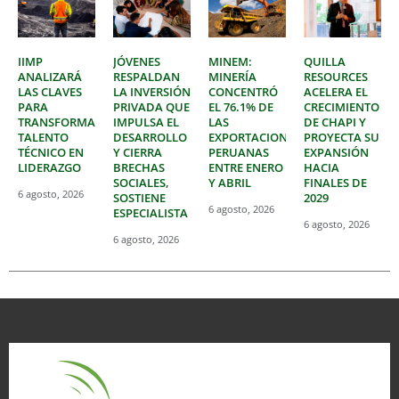
IIMP
JÓVENES
MINEM:
QUILLA
ANALIZARÁ
RESPALDAN
MINERÍA
RESOURCES
LAS CLAVES
LA INVERSIÓN
CONCENTRÓ
ACELERA EL
PARA
PRIVADA QUE
EL 76.1% DE
CRECIMIENTO
TRANSFORMAR
IMPULSA EL
LAS
DE CHAPI Y
TALENTO
DESARROLLO
EXPORTACIONES
PROYECTA SU
TÉCNICO EN
Y CIERRA
PERUANAS
EXPANSIÓN
LIDERAZGO
BRECHAS
ENTRE ENERO
HACIA
SOCIALES,
Y ABRIL
FINALES DE
6 agosto, 2026
SOSTIENE
2029
6 agosto, 2026
ESPECIALISTA
6 agosto, 2026
6 agosto, 2026