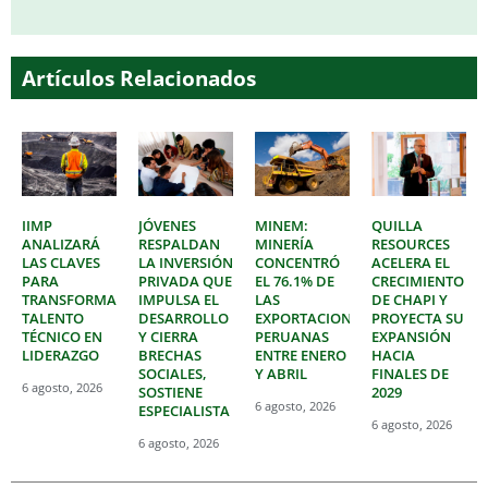
Artículos Relacionados
IIMP
JÓVENES
MINEM:
QUILLA
ANALIZARÁ
RESPALDAN
MINERÍA
RESOURCES
LAS CLAVES
LA INVERSIÓN
CONCENTRÓ
ACELERA EL
PARA
PRIVADA QUE
EL 76.1% DE
CRECIMIENTO
TRANSFORMAR
IMPULSA EL
LAS
DE CHAPI Y
TALENTO
DESARROLLO
EXPORTACIONES
PROYECTA SU
TÉCNICO EN
Y CIERRA
PERUANAS
EXPANSIÓN
LIDERAZGO
BRECHAS
ENTRE ENERO
HACIA
SOCIALES,
Y ABRIL
FINALES DE
6 agosto, 2026
SOSTIENE
2029
6 agosto, 2026
ESPECIALISTA
6 agosto, 2026
6 agosto, 2026