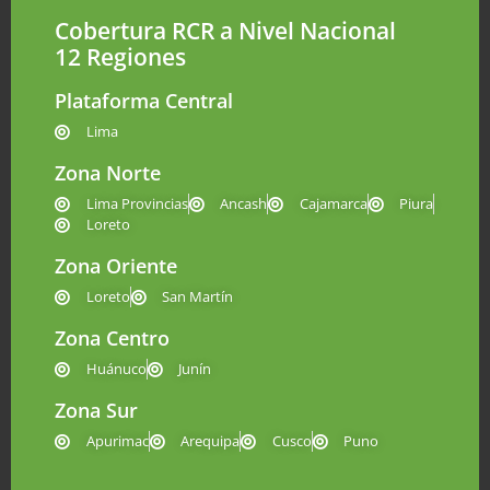
Cobertura RCR a Nivel Nacional
12 Regiones
Plataforma Central
Lima
Zona Norte
Lima Provincias
Ancash
Cajamarca
Piura
Loreto
Zona Oriente
Loreto
San Martín
Zona Centro
Huánuco
Junín
Zona Sur
Apurimac
Arequipa
Cusco
Puno