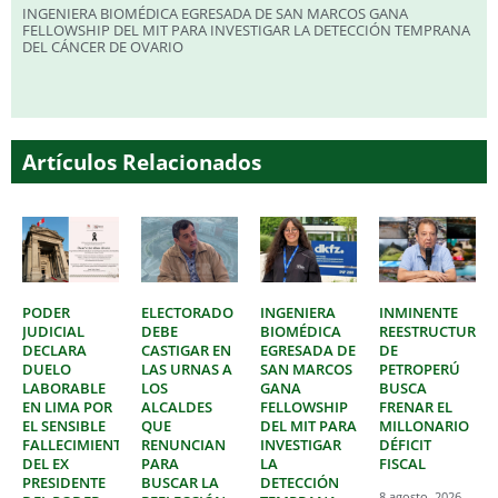
INGENIERA BIOMÉDICA EGRESADA DE SAN MARCOS GANA
FELLOWSHIP DEL MIT PARA INVESTIGAR LA DETECCIÓN TEMPRANA
DEL CÁNCER DE OVARIO
Artículos Relacionados
PODER
ELECTORADO
INGENIERA
INMINENTE
JUDICIAL
DEBE
BIOMÉDICA
REESTRUCTURAC
DECLARA
CASTIGAR EN
EGRESADA DE
DE
DUELO
LAS URNAS A
SAN MARCOS
PETROPERÚ
LABORABLE
LOS
GANA
BUSCA
EN LIMA POR
ALCALDES
FELLOWSHIP
FRENAR EL
EL SENSIBLE
QUE
DEL MIT PARA
MILLONARIO
FALLECIMIENTO
RENUNCIAN
INVESTIGAR
DÉFICIT
DEL EX
PARA
LA
FISCAL
PRESIDENTE
BUSCAR LA
DETECCIÓN
8 agosto, 2026