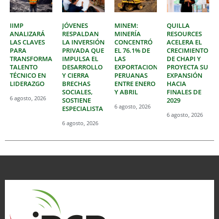
IIMP
JÓVENES
MINEM:
QUILLA
ANALIZARÁ
RESPALDAN
MINERÍA
RESOURCES
LAS CLAVES
LA INVERSIÓN
CONCENTRÓ
ACELERA EL
PARA
PRIVADA QUE
EL 76.1% DE
CRECIMIENTO
TRANSFORMAR
IMPULSA EL
LAS
DE CHAPI Y
TALENTO
DESARROLLO
EXPORTACIONES
PROYECTA SU
TÉCNICO EN
Y CIERRA
PERUANAS
EXPANSIÓN
LIDERAZGO
BRECHAS
ENTRE ENERO
HACIA
SOCIALES,
Y ABRIL
FINALES DE
6 agosto, 2026
SOSTIENE
2029
6 agosto, 2026
ESPECIALISTA
6 agosto, 2026
6 agosto, 2026