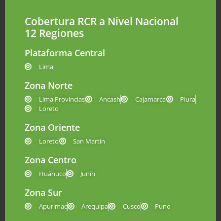
Cobertura RCR a Nivel Nacional
12 Regiones
Plataforma Central
Lima
Zona Norte
Lima Provincias
Ancash
Cajamarca
Piura
Loreto
Zona Oriente
Loreto
San Martín
Zona Centro
Huánuco
Junín
Zona Sur
Apurimac
Arequipa
Cusco
Puno