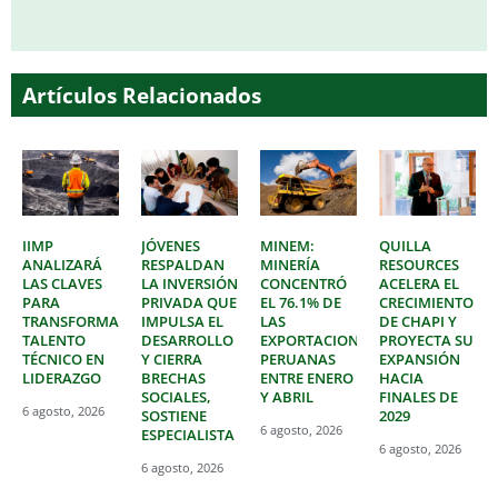
Artículos Relacionados
IIMP
JÓVENES
MINEM:
QUILLA
ANALIZARÁ
RESPALDAN
MINERÍA
RESOURCES
LAS CLAVES
LA INVERSIÓN
CONCENTRÓ
ACELERA EL
PARA
PRIVADA QUE
EL 76.1% DE
CRECIMIENTO
TRANSFORMAR
IMPULSA EL
LAS
DE CHAPI Y
TALENTO
DESARROLLO
EXPORTACIONES
PROYECTA SU
TÉCNICO EN
Y CIERRA
PERUANAS
EXPANSIÓN
LIDERAZGO
BRECHAS
ENTRE ENERO
HACIA
SOCIALES,
Y ABRIL
FINALES DE
6 agosto, 2026
SOSTIENE
2029
6 agosto, 2026
ESPECIALISTA
6 agosto, 2026
6 agosto, 2026