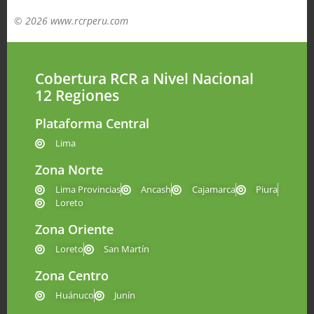
© 2026 www.rcrperu.com
Cobertura RCR a Nivel Nacional
12 Regiones
Plataforma Central
Lima
Zona Norte
Lima Provincias
Ancash
Cajamarca
Piura
Loreto
Zona Oriente
Loreto
San Martín
Zona Centro
Huánuco
Junín