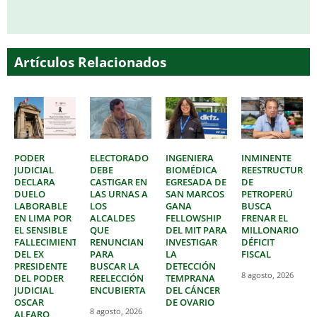
Artículos Relacionados
PODER
ELECTORADO
INGENIERA
INMINENTE
JUDICIAL
DEBE
BIOMÉDICA
REESTRUCTURAC
DECLARA
CASTIGAR EN
EGRESADA DE
DE
DUELO
LAS URNAS A
SAN MARCOS
PETROPERÚ
LABORABLE
LOS
GANA
BUSCA
EN LIMA POR
ALCALDES
FELLOWSHIP
FRENAR EL
EL SENSIBLE
QUE
DEL MIT PARA
MILLONARIO
FALLECIMIENTO
RENUNCIAN
INVESTIGAR
DÉFICIT
DEL EX
PARA
LA
FISCAL
PRESIDENTE
BUSCAR LA
DETECCIÓN
8 agosto, 2026
DEL PODER
REELECCIÓN
TEMPRANA
JUDICIAL
ENCUBIERTA
DEL CÁNCER
OSCAR
DE OVARIO
8 agosto, 2026
ALFARO