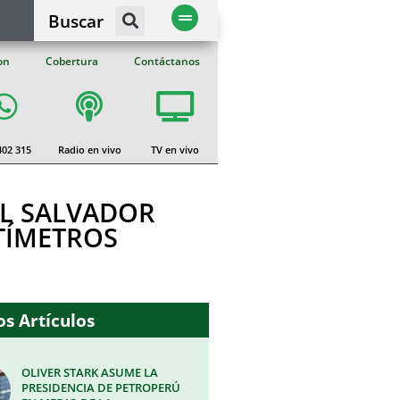
Buscar
on
Cobertura
Contáctanos
402 315
Radio en vivo
TV en vivo
EL SALVADOR
TÍMETROS
s Artículos
OLIVER STARK ASUME LA
PRESIDENCIA DE PETROPERÚ