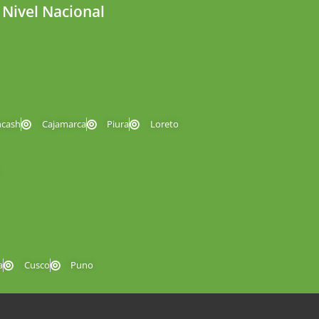
 Nivel Nacional
ncash
Cajamarca
Piura
Loreto
a
Cusco
Puno