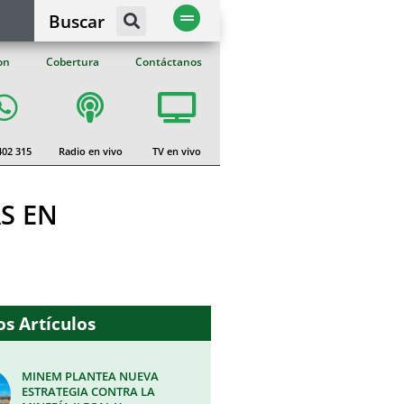
Buscar
on
Cobertura
Contáctanos
402 315
Radio en vivo
TV en vivo
S EN
s Artículos
MINEM PLANTEA NUEVA
ESTRATEGIA CONTRA LA