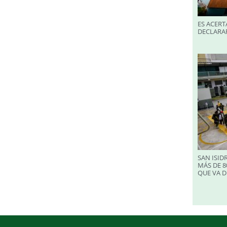
ES ACERT
DECLARA
SAN ISID
MÁS DE 8
QUE VA D