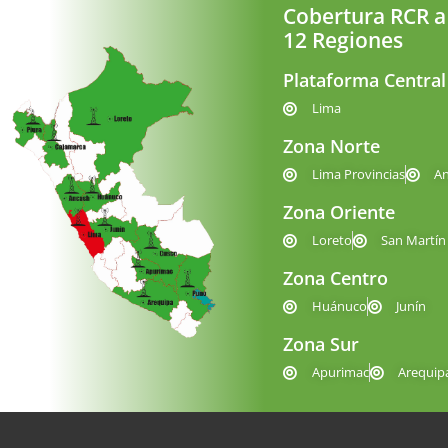
Cobertura RCR a
12 Regiones
Plataforma Central
Lima
Zona Norte
Lima Provincias
A
Zona Oriente
Loreto
San Martín
Zona Centro
Huánuco
Junín
Zona Sur
Apurimac
Arequip