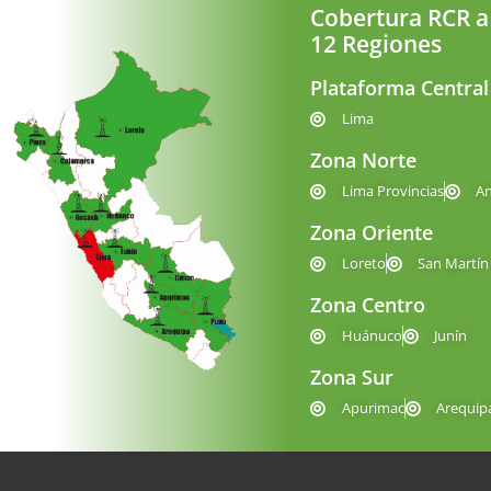
Cobertura RCR a
12 Regiones
Plataforma Central
Lima
Zona Norte
Lima Provincias
A
Zona Oriente
Loreto
San Martín
Zona Centro
Huánuco
Junín
Zona Sur
Apurimac
Arequip