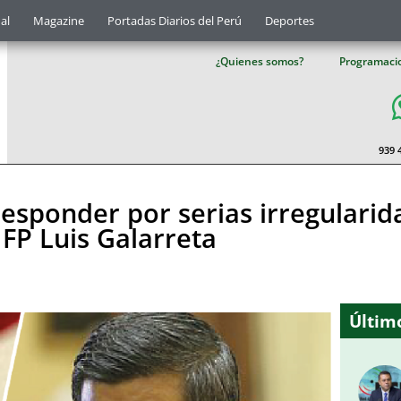
al
Magazine
Portadas Diarios del Perú
Deportes
¿Quienes somos?
Programaci
939 
esponder por serias irregularida
FP Luis Galarreta
Último