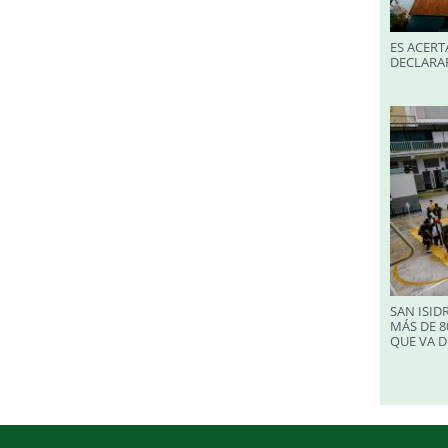
ES ACERT
DECLARA
SAN ISID
MÁS DE 8
QUE VA D