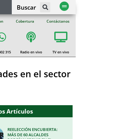
Buscar
on
Cobertura
Contáctanos
402 315
Radio en vivo
TV en vivo
des en el sector
s Artículos
REELECCIÓN ENCUBIERTA:
MÁS DE 60 ALCALDES