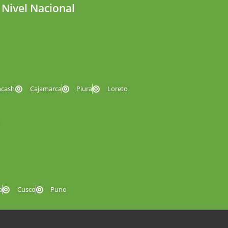
 Nivel Nacional
ncash
Cajamarca
Piura
Loreto
a
Cusco
Puno