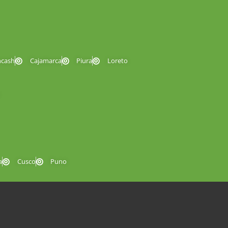
ncash
Cajamarca
Piura
Loreto
a
Cusco
Puno