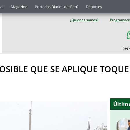
al
Magazine
Portadas Diarios del Perú
Deportes
¿Quienes somos?
Programaci
939 
POSIBLE QUE SE APLIQUE TOQU
Último