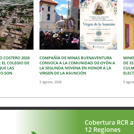
O COSTERO 2026
COMPAÑÍA DE MINAS BUENAVENTURA
MINE
: EL COLEGIO DE
CONVOCA A LA COMUNIDAD DE OYÓN A
DE 3
QUE LAS
LA SEGUNDA NOVENA EN HONOR A LA
CULM
NO SON
VIRGEN DE LA ASUNCIÓN
ELEC
5 agosto, 2026
5 agos
Cobertura RCR a
12 Regiones