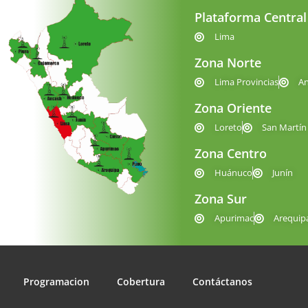
Plataforma Central
Lima
Zona Norte
Lima Provincias
A
Zona Oriente
Loreto
San Martín
Zona Centro
Huánuco
Junín
Zona Sur
Apurimac
Arequip
Programacion
Cobertura
Contáctanos