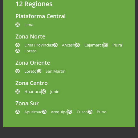
12 Regiones
Plataforma Central
Lima
Zona Norte
Lima Provincias
Ancash
Cajamarca
Piura
Loreto
Zona Oriente
Loreto
San Martín
Zona Centro
Huánuco
Junín
Zona Sur
Apurimac
Arequipa
Cusco
Puno