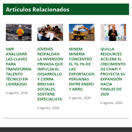
Artículos Relacionados
IIMP
JÓVENES
MINEM:
QUILLA
ANALIZARÁ
RESPALDAN
MINERÍA
RESOURCES
LAS CLAVES
LA INVERSIÓN
CONCENTRÓ
ACELERA EL
PARA
PRIVADA QUE
EL 76.1% DE
CRECIMIENTO
TRANSFORMAR
IMPULSA EL
LAS
DE CHAPI Y
TALENTO
DESARROLLO
EXPORTACIONES
PROYECTA SU
TÉCNICO EN
Y CIERRA
PERUANAS
EXPANSIÓN
LIDERAZGO
BRECHAS
ENTRE ENERO
HACIA
SOCIALES,
Y ABRIL
FINALES DE
6 agosto, 2026
SOSTIENE
2029
6 agosto, 2026
ESPECIALISTA
6 agosto, 2026
6 agosto, 2026