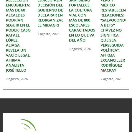
ENCUBIERTA:
DECISIÓN DEL
FORTALECE
MÉXICO
MÁS DE 60
GOBIERNO DE
LA CULTURA
RESTABLECEN
ALCALDES
DECLARAR EN
VIAL CON
RELACIONES:
PODRÍAN
REORGANIZACIÓN
MÁS DE 800
“SALVOCONDUC
SEGUIR EN EL
EL MIDAGRI
ESCOLARES
A BETSY
PODER; CASO
CAPACITADOS
CHÁVEZ NO
7 agosto, 2026
RAFAEL
EN LO QUE VA
SIGNIFICA
LÓPEZ
DEL AÑO
QUE SEA
ALIAGA
PERSEGUIDA
7 agosto, 2026
REVELA UN
POLÍTICA”,
VACÍO LEGAL,
AFIRMA
AFIRMA
EXCANCILLER
ANALISTA
RODRÍGUEZ
JOSÉ TELLO
MACKAY
7 agosto, 2026
7 agosto, 2026