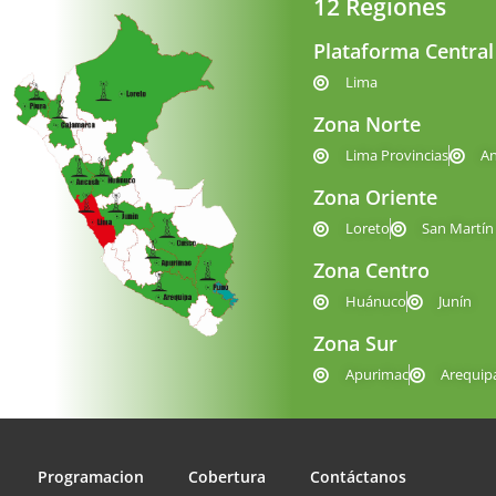
12 Regiones
Plataforma Central
Lima
Zona Norte
Lima Provincias
A
Zona Oriente
Loreto
San Martín
Zona Centro
Huánuco
Junín
Zona Sur
Apurimac
Arequip
Programacion
Cobertura
Contáctanos