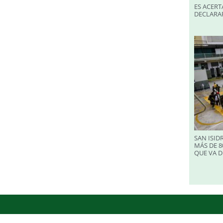
ES ACERT
DECLARA
SAN ISID
MÁS DE 8
QUE VA D