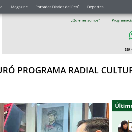
al
Magazine
Portadas Diarios del Perú
Deportes
¿Quienes somos?
Programaci
939 
URÓ PROGRAMA RADIAL CULTU
Último