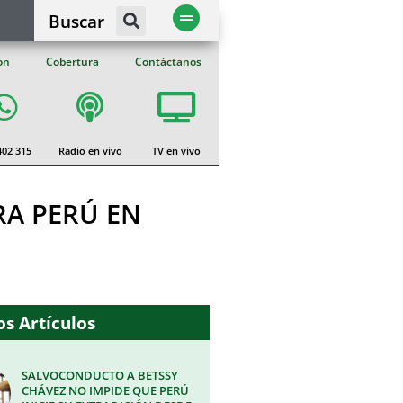
Buscar
on
Cobertura
Contáctanos
402 315
Radio en vivo
TV en vivo
RA PERÚ EN
s Artículos
SALVOCONDUCTO A BETSSY
CHÁVEZ NO IMPIDE QUE PERÚ