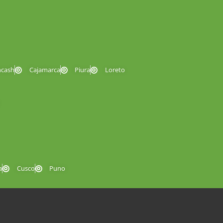
ncash
Cajamarca
Piura
Loreto
a
Cusco
Puno