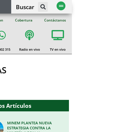
Buscar
on
Cobertura
Contáctanos
402 315
Radio en vivo
TV en vivo
AS
s Artículos
MINEM PLANTEA NUEVA
ESTRATEGIA CONTRA LA