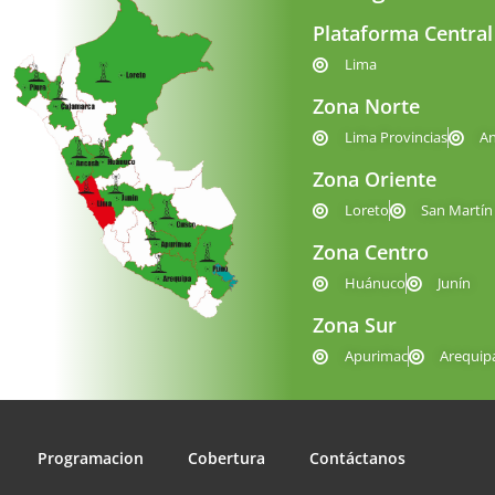
Plataforma Central
Lima
Zona Norte
Lima Provincias
A
Zona Oriente
Loreto
San Martín
Zona Centro
Huánuco
Junín
Zona Sur
Apurimac
Arequip
Programacion
Cobertura
Contáctanos