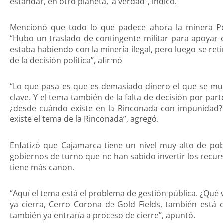
estándar, en otro planeta, la verdad”, indicó.
Mencionó que todo lo que padece ahora la minera Po
“Hubo un traslado de contingente militar para apoyar e
estaba habiendo con la minería ilegal, pero luego se re
de la decisión política”, afirmó
“Lo que pasa es que es demasiado dinero el que se muev
clave. Y el tema también de la falta de decisión por part
¿desde cuándo existe en la Rinconada con impunidad?
existe el tema de la Rinconada”, agregó.
Enfatizó que Cajamarca tiene un nivel muy alto de pob
gobiernos de turno que no han sabido invertir los recur
tiene más canon.
“Aquí el tema está el problema de gestión pública. ¿Q
ya cierra, Cerro Corona de Gold Fields, también está
también ya entraría a proceso de cierre”, apuntó.