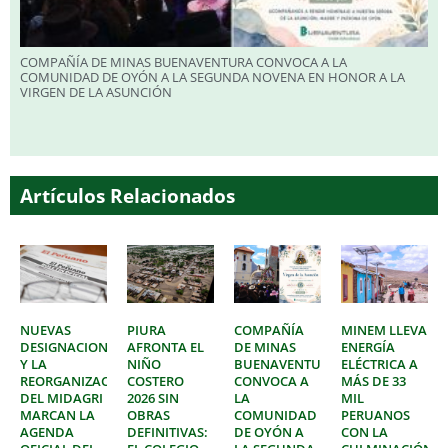
COMPAÑÍA DE MINAS BUENAVENTURA CONVOCA A LA
COMUNIDAD DE OYÓN A LA SEGUNDA NOVENA EN HONOR A LA
VIRGEN DE LA ASUNCIÓN
Artículos Relacionados
NUEVAS
PIURA
COMPAÑÍA
MINEM LLEVA
DESIGNACIONES
AFRONTA EL
DE MINAS
ENERGÍA
Y LA
NIÑO
BUENAVENTURA
ELÉCTRICA A
REORGANIZACIÓN
COSTERO
CONVOCA A
MÁS DE 33
DEL MIDAGRI
2026 SIN
LA
MIL
MARCAN LA
OBRAS
COMUNIDAD
PERUANOS
AGENDA
DEFINITIVAS:
DE OYÓN A
CON LA