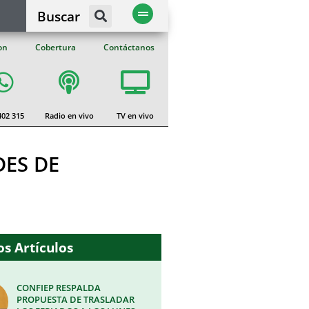
Buscar
on
Cobertura
Contáctanos
402 315
Radio en vivo
TV en vivo
DES DE
s Artículos
CONFIEP RESPALDA
PROPUESTA DE TRASLADAR