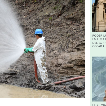
PODER JU
EN LIMA 
DEL EX P
OSCAR A
ELECTORA