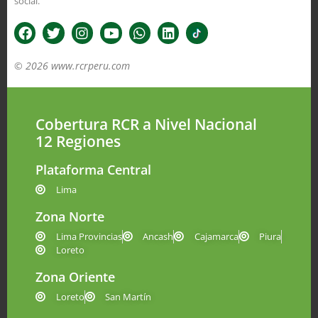
social.
© 2026 www.rcrperu.com
Cobertura RCR a Nivel Nacional
12 Regiones
Plataforma Central
Lima
Zona Norte
Lima Provincias
Ancash
Cajamarca
Piura
Loreto
Zona Oriente
Loreto
San Martín