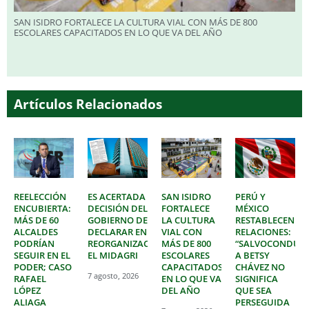
SAN ISIDRO FORTALECE LA CULTURA VIAL CON MÁS DE 800
ESCOLARES CAPACITADOS EN LO QUE VA DEL AÑO
Artículos Relacionados
REELECCIÓN
ES ACERTADA
SAN ISIDRO
PERÚ Y
ENCUBIERTA:
DECISIÓN DEL
FORTALECE
MÉXICO
MÁS DE 60
GOBIERNO DE
LA CULTURA
RESTABLECEN
ALCALDES
DECLARAR EN
VIAL CON
RELACIONES:
PODRÍAN
REORGANIZACIÓN
MÁS DE 800
“SALVOCONDUC
SEGUIR EN EL
EL MIDAGRI
ESCOLARES
A BETSY
PODER; CASO
CAPACITADOS
CHÁVEZ NO
7 agosto, 2026
RAFAEL
EN LO QUE VA
SIGNIFICA
LÓPEZ
DEL AÑO
QUE SEA
ALIAGA
PERSEGUIDA