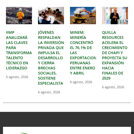
IIMP
JÓVENES
MINEM:
QUILLA
ANALIZARÁ
RESPALDAN
MINERÍA
RESOURCES
LAS CLAVES
LA INVERSIÓN
CONCENTRÓ
ACELERA EL
PARA
PRIVADA QUE
EL 76.1% DE
CRECIMIENTO
TRANSFORMAR
IMPULSA EL
LAS
DE CHAPI Y
TALENTO
DESARROLLO
EXPORTACIONES
PROYECTA SU
TÉCNICO EN
Y CIERRA
PERUANAS
EXPANSIÓN
LIDERAZGO
BRECHAS
ENTRE ENERO
HACIA
SOCIALES,
Y ABRIL
FINALES DE
6 agosto, 2026
SOSTIENE
2029
6 agosto, 2026
ESPECIALISTA
6 agosto, 2026
6 agosto, 2026