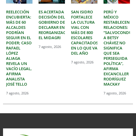
REELECCIÓN
ES ACERTADA
SAN ISIDRO
PERÚ Y
ENCUBIERTA:
DECISIÓN DEL
FORTALECE
MÉXICO
MÁS DE 60
GOBIERNO DE
LA CULTURA
RESTABLECEN
ALCALDES
DECLARAR EN
VIAL CON
RELACIONES:
PODRÍAN
REORGANIZACIÓN
MÁS DE 800
“SALVOCONDUC
SEGUIR EN EL
EL MIDAGRI
ESCOLARES
A BETSY
PODER; CASO
CAPACITADOS
CHÁVEZ NO
7 agosto, 2026
RAFAEL
EN LO QUE VA
SIGNIFICA
LÓPEZ
DEL AÑO
QUE SEA
ALIAGA
PERSEGUIDA
7 agosto, 2026
REVELA UN
POLÍTICA”,
VACÍO LEGAL,
AFIRMA
AFIRMA
EXCANCILLER
ANALISTA
RODRÍGUEZ
JOSÉ TELLO
MACKAY
7 agosto, 2026
7 agosto, 2026