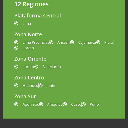
12 Regiones
Plataforma Central
Lima
Zona Norte
Lima Provincias
Ancash
Cajamarca
Piura
Loreto
Zona Oriente
Loreto
San Martín
Zona Centro
Huánuco
Junín
Zona Sur
Apurimac
Arequipa
Cusco
Puno