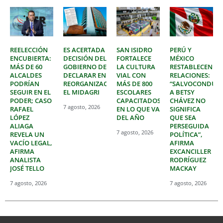
REELECCIÓN
ES ACERTADA
SAN ISIDRO
PERÚ Y
ENCUBIERTA:
DECISIÓN DEL
FORTALECE
MÉXICO
MÁS DE 60
GOBIERNO DE
LA CULTURA
RESTABLECEN
ALCALDES
DECLARAR EN
VIAL CON
RELACIONES:
PODRÍAN
REORGANIZACIÓN
MÁS DE 800
“SALVOCONDUC
SEGUIR EN EL
EL MIDAGRI
ESCOLARES
A BETSY
PODER; CASO
CAPACITADOS
CHÁVEZ NO
7 agosto, 2026
RAFAEL
EN LO QUE VA
SIGNIFICA
LÓPEZ
DEL AÑO
QUE SEA
ALIAGA
PERSEGUIDA
7 agosto, 2026
REVELA UN
POLÍTICA”,
VACÍO LEGAL,
AFIRMA
AFIRMA
EXCANCILLER
ANALISTA
RODRÍGUEZ
JOSÉ TELLO
MACKAY
7 agosto, 2026
7 agosto, 2026