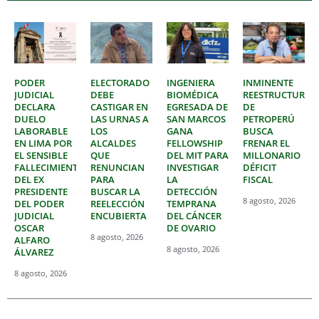
PODER
ELECTORADO
INGENIERA
INMINENTE
JUDICIAL
DEBE
BIOMÉDICA
REESTRUCTURAC
DECLARA
CASTIGAR EN
EGRESADA DE
DE
DUELO
LAS URNAS A
SAN MARCOS
PETROPERÚ
LABORABLE
LOS
GANA
BUSCA
EN LIMA POR
ALCALDES
FELLOWSHIP
FRENAR EL
EL SENSIBLE
QUE
DEL MIT PARA
MILLONARIO
FALLECIMIENTO
RENUNCIAN
INVESTIGAR
DÉFICIT
DEL EX
PARA
LA
FISCAL
PRESIDENTE
BUSCAR LA
DETECCIÓN
8 agosto, 2026
DEL PODER
REELECCIÓN
TEMPRANA
JUDICIAL
ENCUBIERTA
DEL CÁNCER
OSCAR
DE OVARIO
8 agosto, 2026
ALFARO
8 agosto, 2026
ÁLVAREZ
8 agosto, 2026