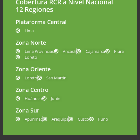
Cobertura RCR a Nivel Nacional
12 Regiones
Plataforma Central
Lima
Zona Norte
Lima Provincias
Ancash
Cajamarca
Piura
Loreto
Zona Oriente
Loreto
San Martín
Zona Centro
Huánuco
Junín
Zona Sur
Apurimac
Arequipa
Cusco
Puno