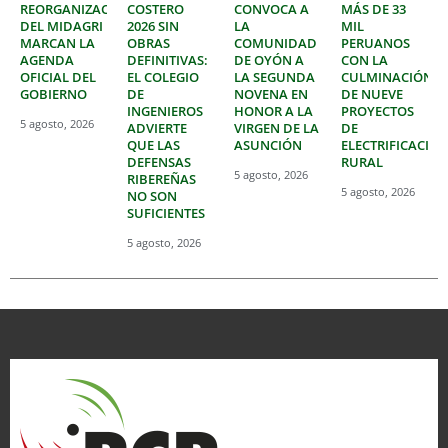
REORGANIZACIÓN
COSTERO
CONVOCA A
MÁS DE 33
DEL MIDAGRI
2026 SIN
LA
MIL
MARCAN LA
OBRAS
COMUNIDAD
PERUANOS
AGENDA
DEFINITIVAS:
DE OYÓN A
CON LA
OFICIAL DEL
EL COLEGIO
LA SEGUNDA
CULMINACIÓN
GOBIERNO
DE
NOVENA EN
DE NUEVE
INGENIEROS
HONOR A LA
PROYECTOS
5 agosto, 2026
ADVIERTE
VIRGEN DE LA
DE
QUE LAS
ASUNCIÓN
ELECTRIFICACIÓ
DEFENSAS
RURAL
5 agosto, 2026
RIBEREÑAS
5 agosto, 2026
NO SON
SUFICIENTES
5 agosto, 2026