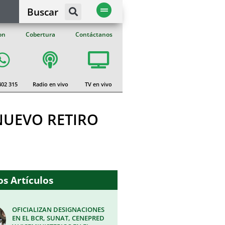
Buscar
on
Cobertura
Contáctanos
402 315
Radio en vivo
TV en vivo
 NUEVO RETIRO
s Artículos
OFICIALIZAN DESIGNACIONES
EN EL BCR, SUNAT, CENEPRED