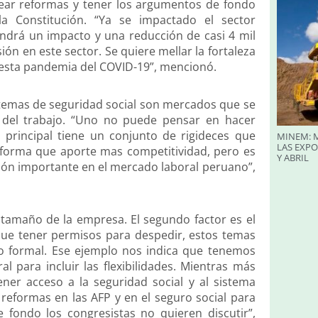
tear reformas y tener los argumentos de fondo
a Constitución. “Ya se impactado el sector
endrá un impacto y una reducción de casi 4 mil
ón en este sector. Se quiere mellar la fortaleza
 esta pandemia del COVID-19”, mencionó.
istemas de seguridad social son mercados que se
 del trabajo. “Uno no puede pensar en hacer
principal tiene un conjunto de rigideces que
MINEM: M
LAS EXP
eforma que aporte mas competitividad, pero es
Y ABRIL
ión importante en el mercado laboral peruano”,
l tamaño de la empresa. El segundo factor es el
 que tener permisos para despedir, estos temas
do formal. Ese ejemplo nos indica que tenemos
 para incluir las flexibilidades. Mientras más
er acceso a la seguridad social y al sistema
eformas en las AFP y en el seguro social para
 fondo los congresistas no quieren discutir”,