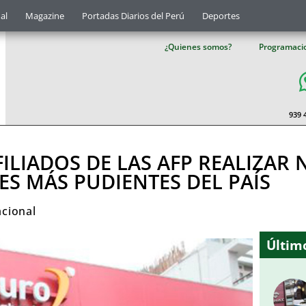
al
Magazine
Portadas Diarios del Perú
Deportes
¿Quienes somos?
Programaci
939 
ILIADOS DE LAS AFP REALIZAR
ES MÁS PUDIENTES DEL PAÍS
cional
Último