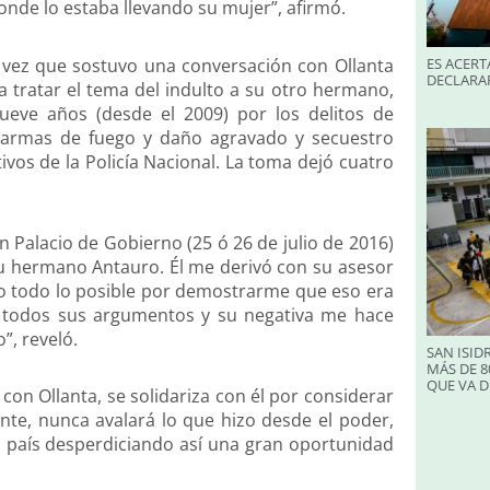
nde lo estaba llevando su mujer”, afirmó.
a vez que sostuvo una conversación con Ollanta
ES ACERT
DECLARA
a tratar el tema del indulto a su otro hermano,
eve años (desde el 2009) por los delitos de
e armas de fuego y daño agravado y secuestro
ivos de la Policía Nacional. La toma dejó cuatro
n Palacio de Gobierno (25 ó 26 de julio de 2016)
 su hermano Antauro. Él me derivó con su asesor
zo todo lo posible por demostrarme que eso era
té todos sus argumentos y su negativa me hace
”, reveló.
SAN ISID
MÁS DE 8
QUE VA D
 con Ollanta, se solidariza con él por considerar
nte, nunca avalará lo que hizo desde el poder,
país desperdiciando así una gran oportunidad