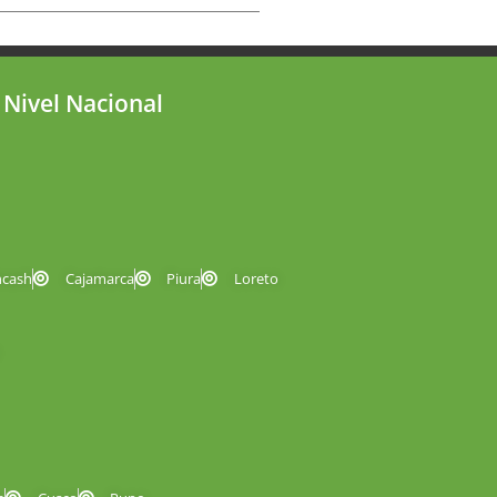
 Nivel Nacional
ncash
Cajamarca
Piura
Loreto