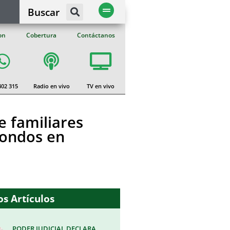
Buscar
on
Cobertura
Contáctanos
402 315
Radio en vivo
TV en vivo
e familiares
fondos en
s Artículos
PODER JUDICIAL DECLARA