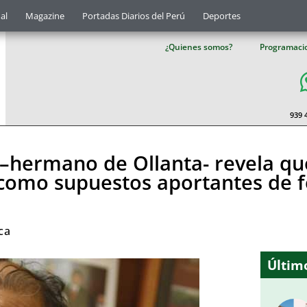
al
Magazine
Portadas Diarios del Perú
Deportes
¿Quienes somos?
Programaci
939 
–hermano de Ollanta- revela qu
 como supuestos aportantes de 
ica
Último