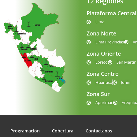
12 Regiones
Plataforma Central
Lima
Zona Norte
Lima Provincias
A
Zona Oriente
Loreto
San Martín
Zona Centro
Huánuco
Junín
Zona Sur
Apurimac
Arequip
Programacion
Cobertura
Contáctanos