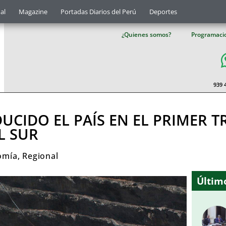
al
Magazine
Portadas Diarios del Perú
Deportes
¿Quienes somos?
Programaci
939 
UCIDO EL PAÍS EN EL PRIMER T
L SUR
omía
,
Regional
Último