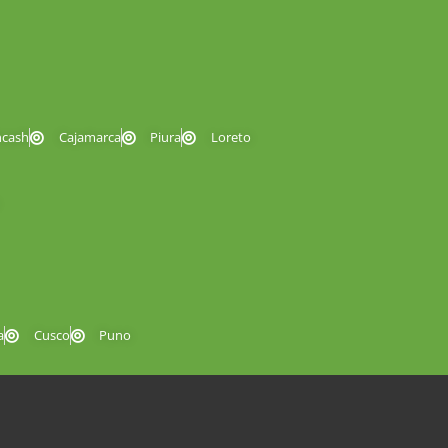
ncash
Cajamarca
Piura
Loreto
a
Cusco
Puno