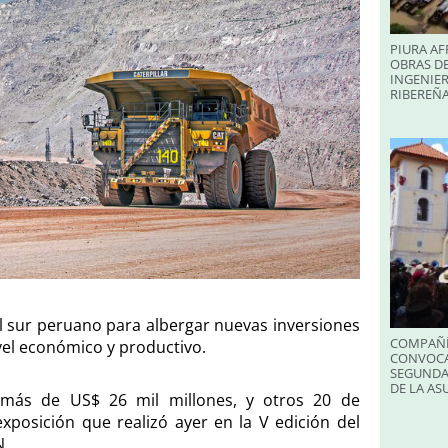
PIURA AF
OBRAS DE
INGENIER
RIBEREÑA
el sur peruano para albergar nuevas inversiones
COMPAÑÍ
vel económico y productivo.
CONVOCA
SEGUNDA
DE LA A
 más de US$ 26 mil millones, y otros 20 de
xposición que realizó ayer en la V edición del
N.