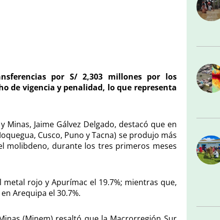
ansferencias por S/ 2,303 millones por los
o de vigencia y penalidad, lo que representa
 y Minas, Jaime Gálvez Delgado, destacó que en
 Moquegua, Cusco, Puno y Tacna) se produjo más
el molibdeno, durante los tres primeros meses
l metal rojo y Apurímac el 19.7%; mientras que,
 en Arequipa el 30.7%.
 y Minas (Minem) resaltó que la Macrorregión Sur