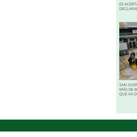
ES ACERT
DECLARA
SAN ISID
MÁS DE 8
QUE VA D