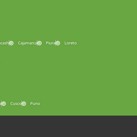
ncash
Cajamarca
Piura
Loreto
a
Cusco
Puno