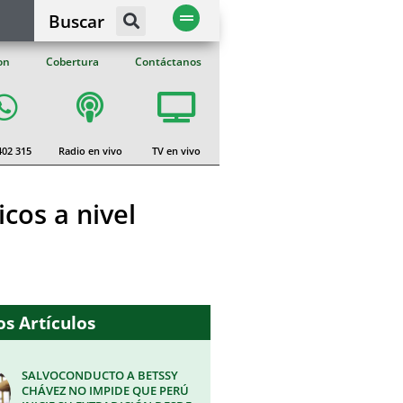
Buscar
on
Cobertura
Contáctanos
402 315
Radio en vivo
TV en vivo
icos a nivel
s Artículos
SALVOCONDUCTO A BETSSY
CHÁVEZ NO IMPIDE QUE PERÚ