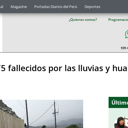
al
Magazine
Portadas Diarios del Perú
Deportes
¿Quienes somos?
Programaci
939 
fallecidos por las lluvias y hua
Último