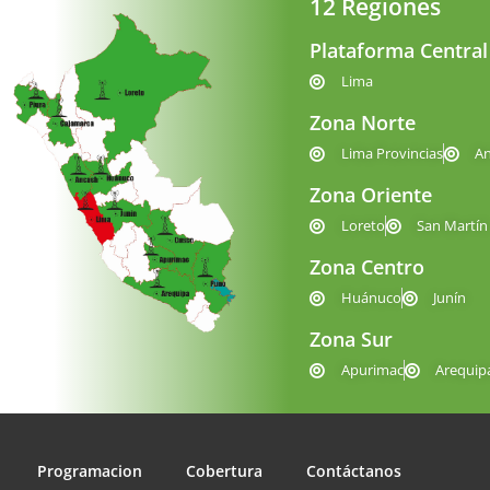
12 Regiones
Plataforma Central
Lima
Zona Norte
Lima Provincias
A
Zona Oriente
Loreto
San Martín
Zona Centro
Huánuco
Junín
Zona Sur
Apurimac
Arequip
Programacion
Cobertura
Contáctanos