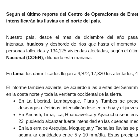
Según el último reporte del Centro de Operaciones de Emer
intensificarán las lluvias en el norte del país.
Nuestro país, desde el mes de diciembre del año pasado
intensas,
huaicos
y desborde de ríos que hasta el momento 
personas fallecidas y 134,125 viviendas afectadas, según el últi
Nacional (
COEN
)
, difundido esta mañana.
En
Lima
, los damnificados llegan a 4,972; 17,320 los afectados; 
El informe también advierte, de acuerdo a las alertas del Senamhi,
en la costa norte y toda la vertiente occidental de la sierra.
En La Libertad, Lambayeque, Piura y Tumbes se presen
descargas eléctricas, intensificándose entre hoy y el jueves
En Áncash, Lima, Ica, Huancavelica y Ayacucho se intensif
23, pudiendo alcanzar fuerte intensidad en las cuencas med
En la sierra de Arequipa, Moquegua y Tacna las lluvias se 
acumular cantidades entre 5 y 10 mm/día. Estas precipita