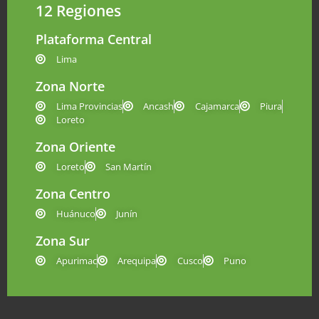
12 Regiones
Plataforma Central
Lima
Zona Norte
Lima Provincias
Ancash
Cajamarca
Piura
Loreto
Zona Oriente
Loreto
San Martín
Zona Centro
Huánuco
Junín
Zona Sur
Apurimac
Arequipa
Cusco
Puno