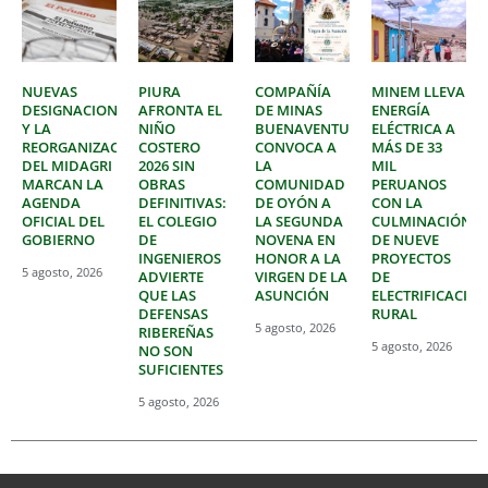
NUEVAS
PIURA
COMPAÑÍA
MINEM LLEVA
DESIGNACIONES
AFRONTA EL
DE MINAS
ENERGÍA
Y LA
NIÑO
BUENAVENTURA
ELÉCTRICA A
REORGANIZACIÓN
COSTERO
CONVOCA A
MÁS DE 33
DEL MIDAGRI
2026 SIN
LA
MIL
MARCAN LA
OBRAS
COMUNIDAD
PERUANOS
AGENDA
DEFINITIVAS:
DE OYÓN A
CON LA
OFICIAL DEL
EL COLEGIO
LA SEGUNDA
CULMINACIÓN
GOBIERNO
DE
NOVENA EN
DE NUEVE
INGENIEROS
HONOR A LA
PROYECTOS
5 agosto, 2026
ADVIERTE
VIRGEN DE LA
DE
QUE LAS
ASUNCIÓN
ELECTRIFICACIÓ
DEFENSAS
RURAL
5 agosto, 2026
RIBEREÑAS
5 agosto, 2026
NO SON
SUFICIENTES
5 agosto, 2026