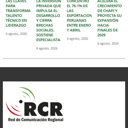
LAS CLAVES
LA INVERSIÓN
CONCENTRÓ
ACELERA EL
PARA
PRIVADA QUE
EL 76.1% DE
CRECIMIENTO
TRANSFORMAR
IMPULSA EL
LAS
DE CHAPI Y
TALENTO
DESARROLLO
EXPORTACIONES
PROYECTA SU
TÉCNICO EN
Y CIERRA
PERUANAS
EXPANSIÓN
LIDERAZGO
BRECHAS
ENTRE ENERO
HACIA
SOCIALES,
Y ABRIL
FINALES DE
6 agosto, 2026
SOSTIENE
2029
6 agosto, 2026
ESPECIALISTA
6 agosto, 2026
6 agosto, 2026