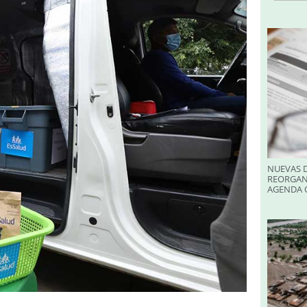
NUEVAS D
REORGAN
AGENDA O