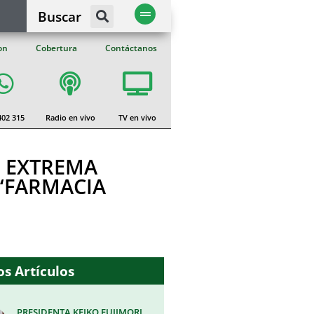
Buscar
on
Cobertura
Contáctanos
402 315
Radio en vivo
TV en vivo
D EXTREMA
 “FARMACIA
s Artículos
PRESIDENTA KEIKO FUJIMORI