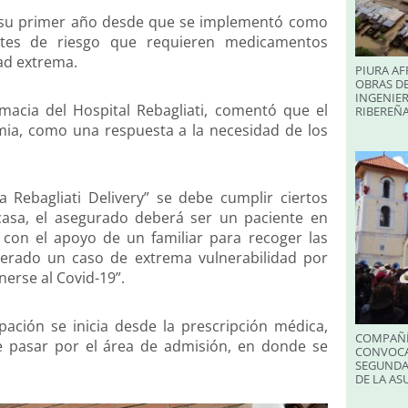
ió su primer año desde que se implementó como
ientes de riesgo que requieren medicamentos
ad extrema.
PIURA AF
OBRAS DE
INGENIER
rmacia del Hospital Rebagliati, comentó que el
RIBEREÑA
ia, como una respuesta a la necesidad de los
Rebagliati Delivery” se debe cumplir ciertos
casa, el asegurado deberá ser un paciente en
 con el apoyo de un familiar para recoger las
derado un caso de extrema vulnerabilidad por
erse al Covid-19”.
pación se inicia desde la prescripción médica,
COMPAÑÍ
 de pasar por el área de admisión, en donde se
CONVOCA
SEGUNDA
DE LA A