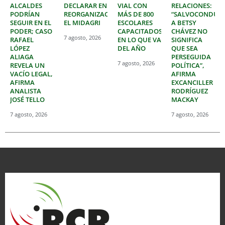
ALCALDES
DECLARAR EN
VIAL CON
RELACIONES:
PODRÍAN
REORGANIZACIÓN
MÁS DE 800
“SALVOCONDUC
SEGUIR EN EL
EL MIDAGRI
ESCOLARES
A BETSY
PODER; CASO
CAPACITADOS
CHÁVEZ NO
7 agosto, 2026
RAFAEL
EN LO QUE VA
SIGNIFICA
LÓPEZ
DEL AÑO
QUE SEA
ALIAGA
PERSEGUIDA
7 agosto, 2026
REVELA UN
POLÍTICA”,
VACÍO LEGAL,
AFIRMA
AFIRMA
EXCANCILLER
ANALISTA
RODRÍGUEZ
JOSÉ TELLO
MACKAY
7 agosto, 2026
7 agosto, 2026