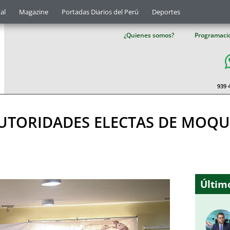
al
Magazine
Portadas Diarios del Perú
Deportes
¿Quienes somos?
Programaci
939 
AUTORIDADES ELECTAS DE MOQ
Último