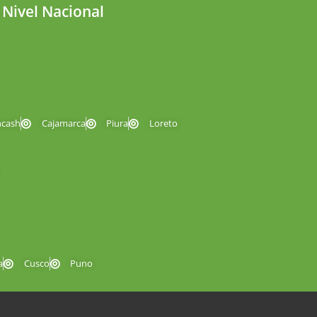
 Nivel Nacional
ncash
Cajamarca
Piura
Loreto
a
Cusco
Puno