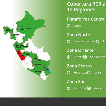
Cobertura RCR a
12 Regiones
Plataforma Central
Lima
Zona Norte
Lima Provincias
A
Zona Oriente
Loreto
San Martín
Zona Centro
Huánuco
Junín
Zona Sur
Apurimac
Arequip