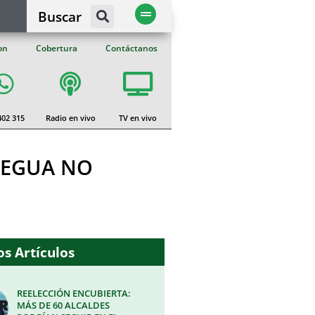
Buscar
on
Cobertura
Contáctanos
402 315
Radio en vivo
TV en vivo
UEGUA NO
s Artículos
REELECCIÓN ENCUBIERTA:
MÁS DE 60 ALCALDES