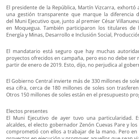
El presidente de la República, Martín Vizcarra, exhortó 
una gestión transparente que marque la diferencia de
del Muni Ejecutivo que, junto al premier César Villanue
en Moquegua. También participaron los titulares de l
Energía y Minas, Desarrollo e Inclusión Social, Producción
El mandatario está seguro que hay muchas autorida
proyectos ofrecidos en campaña, pero eso no debe ser 
partir de enero de 2019. Esto, dijo, no perjudica al gober
El Gobierno Central invierte más de 330 millones de so
esa cifra, cerca de 180 millones de soles son trasfere
Otros 150 millones de soles están en el presupuesto pr
Electos presentes
El Muni Ejecutivo de ayer tuvo una particularidad. 
alcaldes, el electo gobernador Zenón Cuevas Pare y los 
comprometió con ellos a trabajar de la mano. Pero en 
proyectos en ejecución y promover aquellos que sean via