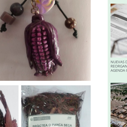
NUEVAS D
REORGAN
AGENDA O