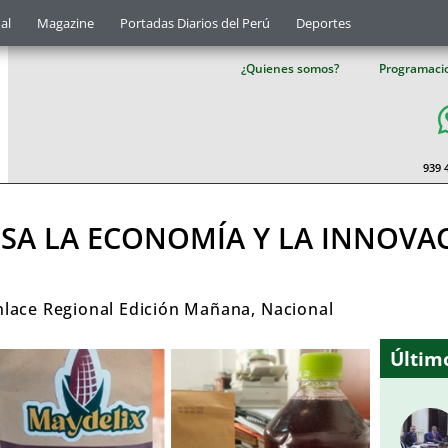
al
Magazine
Portadas Diarios del Perú
Deportes
¿Quienes somos?
Programaci
939 
LSA LA ECONOMÍA Y LA INNOVA
nlace Regional Edición Mañana
,
Nacional
Último