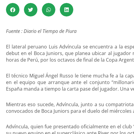
Fuente : Diario el Tiempo de Piura
El lateral peruano Luis Advíncula se encuentra a la es
debut en el Boca Juniors, que planea ubicar al jugador 
horas de Perú, por los octavos de final de la Copa Argent
El técnico Miguel Ángel Russo le tiene mucha fe a la ca
en el equipo que arranque ante el conjunto “millonari
España manda a tiempo la carta pase del jugador. Una vez
Mientras eso sucede, Advíncula, junto a su compatriota
convocados de Boca Juniors para el duelo del miércoles a
Advíncula, quien fue presentado oficialmente en el club
su nuevo equipo en el superclásico ante River por los oct