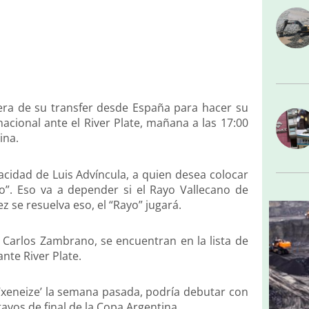
pera de su transfer desde España para hacer su
nacional ante el River Plate, mañana a las 17:00
ina.
pacidad de Luis Advíncula, a quien desea colocar
o”. Eso va a depender si el Rayo Vallecano de
 se resuelva eso, el “Rayo” jugará.
 Carlos Zambrano, se encuentran en la lista de
nte River Plate.
 ‘xeneize’ la semana pasada, podría debutar con
avos de final de la Copa Argentina.