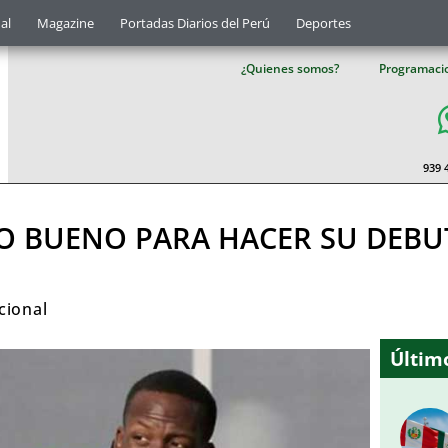
al
Magazine
Portadas Diarios del Perú
Deportes
¿Quienes somos?
Programaci
939 
TO BUENO PARA HACER SU DEBUT
cional
Último