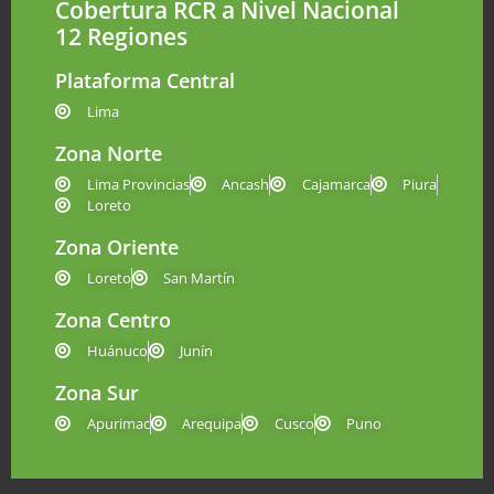
Cobertura RCR a Nivel Nacional
12 Regiones
Plataforma Central
Lima
Zona Norte
Lima Provincias
Ancash
Cajamarca
Piura
Loreto
Zona Oriente
Loreto
San Martín
Zona Centro
Huánuco
Junín
Zona Sur
Apurimac
Arequipa
Cusco
Puno