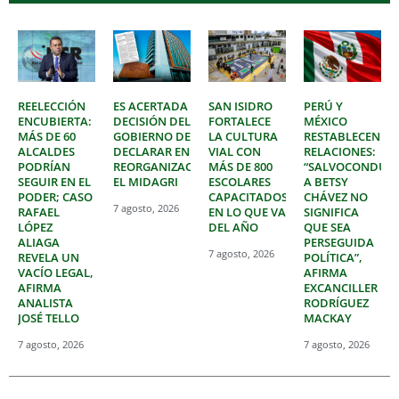
REELECCIÓN
ES ACERTADA
SAN ISIDRO
PERÚ Y
ENCUBIERTA:
DECISIÓN DEL
FORTALECE
MÉXICO
MÁS DE 60
GOBIERNO DE
LA CULTURA
RESTABLECEN
ALCALDES
DECLARAR EN
VIAL CON
RELACIONES:
PODRÍAN
REORGANIZACIÓN
MÁS DE 800
“SALVOCONDUC
SEGUIR EN EL
EL MIDAGRI
ESCOLARES
A BETSY
PODER; CASO
CAPACITADOS
CHÁVEZ NO
7 agosto, 2026
RAFAEL
EN LO QUE VA
SIGNIFICA
LÓPEZ
DEL AÑO
QUE SEA
ALIAGA
PERSEGUIDA
7 agosto, 2026
REVELA UN
POLÍTICA”,
VACÍO LEGAL,
AFIRMA
AFIRMA
EXCANCILLER
ANALISTA
RODRÍGUEZ
JOSÉ TELLO
MACKAY
7 agosto, 2026
7 agosto, 2026