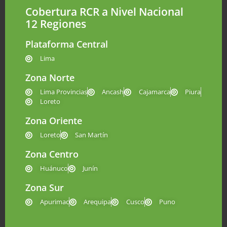
Cobertura RCR a Nivel Nacional
12 Regiones
Plataforma Central
Lima
Zona Norte
Lima Provincias
Ancash
Cajamarca
Piura
Loreto
Zona Oriente
Loreto
San Martín
Zona Centro
Huánuco
Junín
Zona Sur
Apurimac
Arequipa
Cusco
Puno