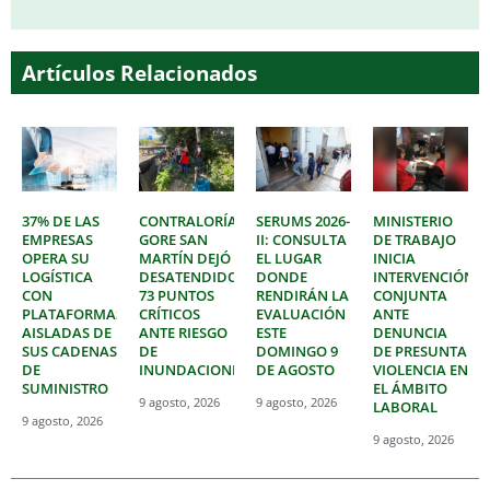
Artículos Relacionados
37% DE LAS
CONTRALORÍA:
SERUMS 2026-
MINISTERIO
EMPRESAS
GORE SAN
II: CONSULTA
DE TRABAJO
OPERA SU
MARTÍN DEJÓ
EL LUGAR
INICIA
LOGÍSTICA
DESATENDIDOS
DONDE
INTERVENCIÓN
CON
73 PUNTOS
RENDIRÁN LA
CONJUNTA
PLATAFORMAS
CRÍTICOS
EVALUACIÓN
ANTE
AISLADAS DE
ANTE RIESGO
ESTE
DENUNCIA
SUS CADENAS
DE
DOMINGO 9
DE PRESUNTA
DE
INUNDACIONES
DE AGOSTO
VIOLENCIA EN
SUMINISTRO
EL ÁMBITO
9 agosto, 2026
9 agosto, 2026
LABORAL
9 agosto, 2026
9 agosto, 2026