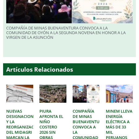
COMPAÑÍA DE MINAS BUENAVENTURA CONVOCA A LA
COMUNIDAD DE OYÓN A LA SEGUNDA NOVENA EN HONOR A LA
VIRGEN DE LA ASUNCIÓN
Artículos Relacionados
NUEVAS
PIURA
COMPAÑÍA
MINEM LLEVA
DESIGNACIONES
AFRONTA EL
DE MINAS
ENERGÍA
Y LA
NIÑO
BUENAVENTURA
ELÉCTRICA A
REORGANIZACIÓN
COSTERO
CONVOCA A
MÁS DE 33
DEL MIDAGRI
2026 SIN
LA
MIL
MARCAN LA
OBRAS
COMUNIDAD
PERUANOS