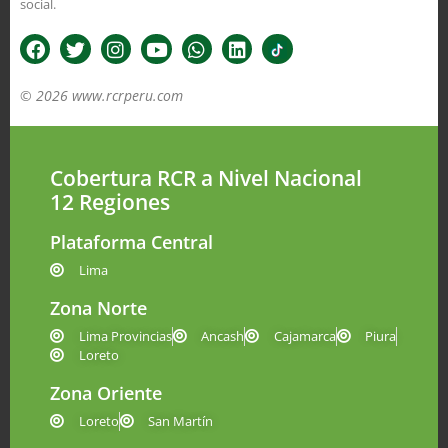
social.
© 2026 www.rcrperu.com
Cobertura RCR a Nivel Nacional
12 Regiones
Plataforma Central
Lima
Zona Norte
Lima Provincias
Ancash
Cajamarca
Piura
Loreto
Zona Oriente
Loreto
San Martín