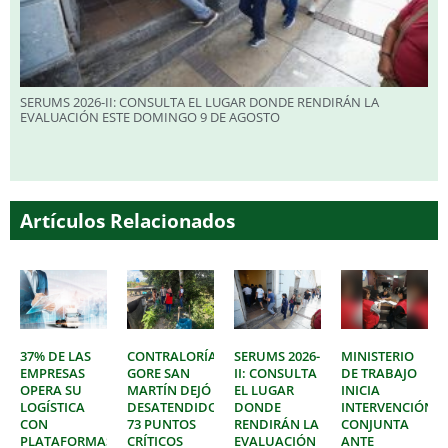
SERUMS 2026-II: CONSULTA EL LUGAR DONDE RENDIRÁN LA
EVALUACIÓN ESTE DOMINGO 9 DE AGOSTO
Artículos Relacionados
37% DE LAS
CONTRALORÍA:
SERUMS 2026-
MINISTERIO
EMPRESAS
GORE SAN
II: CONSULTA
DE TRABAJO
OPERA SU
MARTÍN DEJÓ
EL LUGAR
INICIA
LOGÍSTICA
DESATENDIDOS
DONDE
INTERVENCIÓN
CON
73 PUNTOS
RENDIRÁN LA
CONJUNTA
PLATAFORMAS
CRÍTICOS
EVALUACIÓN
ANTE